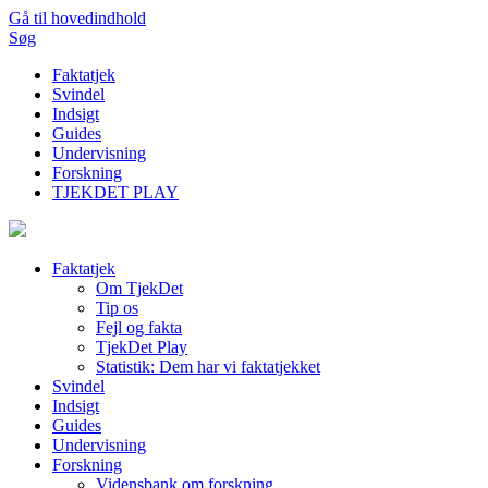
Gå til hovedindhold
Søg
Faktatjek
Svindel
Indsigt
Guides
Undervisning
Forskning
TJEKDET PLAY
Faktatjek
Om TjekDet
Tip os
Fejl og fakta
TjekDet Play
Statistik: Dem har vi faktatjekket
Svindel
Indsigt
Guides
Undervisning
Forskning
Vidensbank om forskning