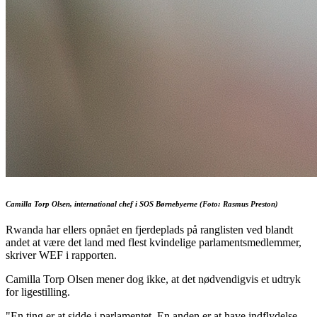
Camilla Torp Olsen, international chef i SOS Børnebyerne (Foto: Rasmus Preston)
Rwanda har ellers opnået en fjerdeplads på ranglisten ved blandt
andet at være det land med flest kvindelige parlamentsmedlemmer,
skriver WEF i rapporten.
Camilla Torp Olsen mener dog ikke, at det nødvendigvis et udtryk
for ligestilling.
"En ting er at sidde i parlamentet. En anden er at have indflydelse.