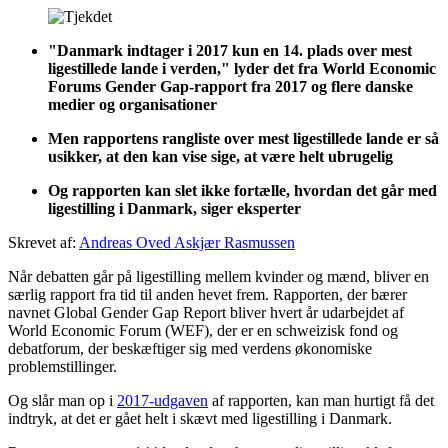
"Danmark indtager i 2017 kun en 14. plads over mest
ligestillede lande i verden," lyder det fra World Economic
Forums Gender Gap-rapport fra 2017 og flere danske
medier og organisationer
Men rapportens rangliste over mest ligestillede lande er så
usikker, at den kan vise sige, at være helt ubrugelig
Og rapporten kan slet ikke fortælle, hvordan det går med
ligestilling i Danmark, siger eksperter
Skrevet af:
Andreas Oved Askjær Rasmussen
Når debatten går på ligestilling mellem kvinder og mænd, bliver en
særlig rapport fra tid til anden hevet frem. Rapporten, der bærer
navnet Global Gender Gap Report bliver hvert år udarbejdet af
World Economic Forum (WEF), der er en schweizisk fond og
debatforum, der beskæftiger sig med verdens økonomiske
problemstillinger.
Og slår man op i
2017-udgaven
af rapporten, kan man hurtigt få det
indtryk, at det er gået helt i skævt med ligestilling i Danmark.