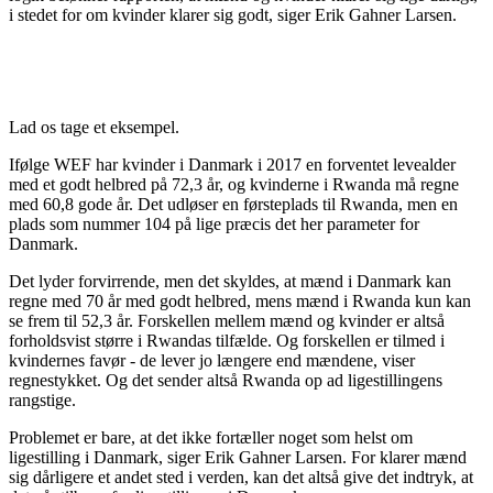
i stedet for om kvinder klarer sig godt, siger Erik Gahner Larsen.
Lad os tage et eksempel.
Ifølge WEF har kvinder i Danmark i 2017 en forventet levealder
med et godt helbred på 72,3 år, og kvinderne i Rwanda må regne
med 60,8 gode år. Det udløser en førsteplads til Rwanda, men en
plads som nummer 104 på lige præcis det her parameter for
Danmark.
Det lyder forvirrende, men det skyldes, at mænd i Danmark kan
regne med 70 år med godt helbred, mens mænd i Rwanda kun kan
se frem til 52,3 år. Forskellen mellem mænd og kvinder er altså
forholdsvist større i Rwandas tilfælde. Og forskellen er tilmed i
kvindernes favør - de lever jo længere end mændene, viser
regnestykket. Og det sender altså Rwanda op ad ligestillingens
rangstige.
Problemet er bare, at det ikke fortæller noget som helst om
ligestilling i Danmark, siger Erik Gahner Larsen. For klarer mænd
sig dårligere et andet sted i verden, kan det altså give det indtryk, at