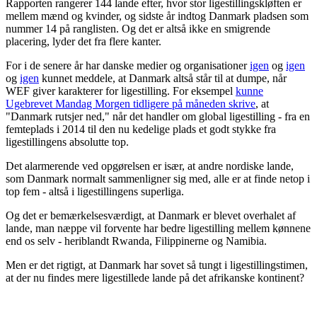
Rapporten rangerer 144 lande efter, hvor stor ligestillingskløften er
mellem mænd og kvinder, og sidste år indtog Danmark pladsen som
nummer 14 på ranglisten. Og det er altså ikke en smigrende
placering, lyder det fra flere kanter.
For i de senere år har danske medier og organisationer
igen
og
igen
og
igen
kunnet meddele, at Danmark altså står til at dumpe, når
WEF giver karakterer for ligestilling. For eksempel
kunne
Ugebrevet Mandag Morgen tidligere på måneden skrive
, at
"Danmark rutsjer ned," når det handler om global ligestilling - fra en
femteplads i 2014 til den nu kedelige plads et godt stykke fra
ligestillingens absolutte top.
Det alarmerende ved opgørelsen er især, at andre nordiske lande,
som Danmark normalt sammenligner sig med, alle er at finde netop i
top fem - altså i ligestillingens superliga.
Og det er bemærkelsesværdigt, at Danmark er blevet overhalet af
lande, man næppe vil forvente har bedre ligestilling mellem kønnene
end os selv - heriblandt Rwanda, Filippinerne og Namibia.
Men er det rigtigt, at Danmark har sovet så tungt i ligestillingstimen,
at der nu findes mere ligestillede lande på det afrikanske kontinent?