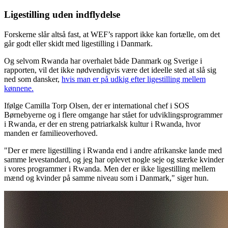
Ligestilling uden indflydelse
Forskerne slår altså fast, at WEF’s rapport ikke kan fortælle, om det
går godt eller skidt med ligestilling i Danmark.
Og selvom Rwanda har overhalet både Danmark og Sverige i
rapporten, vil det ikke nødvendigvis være det ideelle sted at slå sig
ned som dansker,
hvis man er på udkig efter ligestilling mellem
kønnene.
Ifølge Camilla Torp Olsen, der er international chef i SOS
Børnebyerne og i flere omgange har stået for udviklingsprogrammer
i Rwanda, er der en streng patriarkalsk kultur i Rwanda, hvor
manden er familieoverhoved.
"Der er mere ligestilling i Rwanda end i andre afrikanske lande med
samme levestandard, og jeg har oplevet nogle seje og stærke kvinder
i vores programmer i Rwanda. Men der er ikke ligestilling mellem
mænd og kvinder på samme niveau som i Danmark," siger hun.