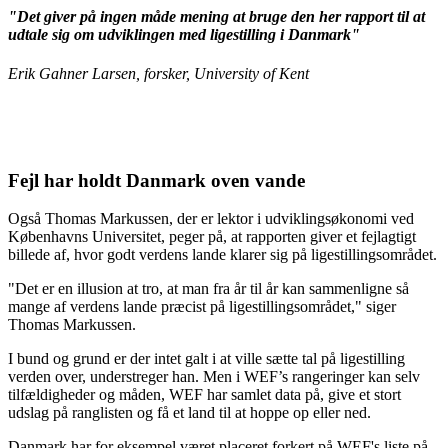
"Det giver på ingen måde mening at bruge den her rapport til at
udtale sig om udviklingen med ligestilling i Danmark"
Erik Gahner Larsen, forsker, University of Kent
Fejl har holdt Danmark oven vande
Også Thomas Markussen, der er lektor i udviklingsøkonomi ved
Københavns Universitet, peger på, at rapporten giver et fejlagtigt
billede af, hvor godt verdens lande klarer sig på ligestillingsområdet.
"Det er en illusion at tro, at man fra år til år kan sammenligne så
mange af verdens lande præcist på ligestillingsområdet," siger
Thomas Markussen.
I bund og grund er der intet galt i at ville sætte tal på ligestilling
verden over, understreger han. Men i WEF’s rangeringer kan selv
tilfældigheder og måden, WEF har samlet data på, give et stort
udslag på ranglisten og få et land til at hoppe op eller ned.
Danmark har for eksempel været placeret forkert på WEF's liste på