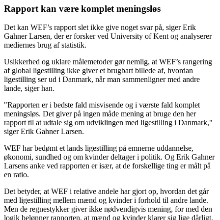
Rapport kan være komplet meningsløs
Det kan WEF’s rapport slet ikke give noget svar på, siger Erik
Gahner Larsen, der er forsker ved University of Kent og analyserer
mediernes brug af statistik.
Usikkerhed og uklare målemetoder gør nemlig, at WEF’s rangering
af global ligestilling ikke giver et brugbart billede af, hvordan
ligestilling ser ud i Danmark, når man sammenligner med andre
lande, siger han.
"Rapporten er i bedste fald misvisende og i værste fald komplet
meningsløs. Det giver på ingen måde mening at bruge den her
rapport til at udtale sig om udviklingen med ligestilling i Danmark,"
siger Erik Gahner Larsen.
WEF har bedømt et lands ligestilling på emnerne uddannelse,
økonomi, sundhed og om kvinder deltager i politik. Og Erik Gahner
Larsens anke ved rapporten er især, at de forskellige ting er målt på
en ratio.
Det betyder, at WEF i relative andele har gjort op, hvordan det går
med ligestilling mellem mænd og kvinder i forhold til andre lande.
Men de regnestykker giver ikke nødvendigvis mening, for med den
logik belønner rapporten, at mænd og kvinder klarer sig lige dårligt,