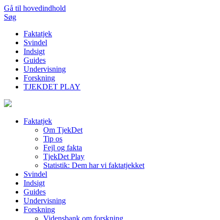
Gå til hovedindhold
Søg
Faktatjek
Svindel
Indsigt
Guides
Undervisning
Forskning
TJEKDET PLAY
Faktatjek
Om TjekDet
Tip os
Fejl og fakta
TjekDet Play
Statistik: Dem har vi faktatjekket
Svindel
Indsigt
Guides
Undervisning
Forskning
Vidensbank om forskning