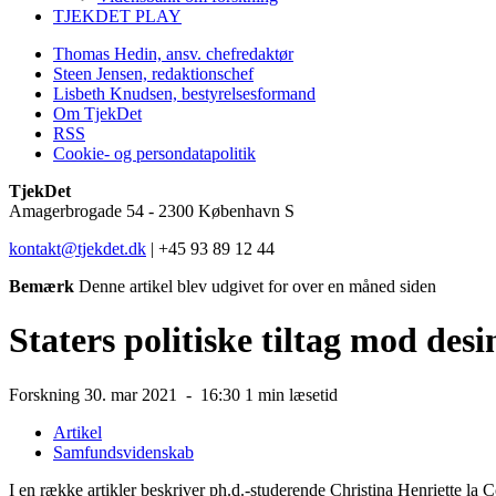
TJEKDET PLAY
Thomas Hedin, ansv. chefredaktør
Steen Jensen, redaktionschef
Lisbeth Knudsen, bestyrelsesformand
Om TjekDet
RSS
Cookie- og persondatapolitik
TjekDet
Amagerbrogade 54 - 2300 København S
kontakt@tjekdet.dk
| +45 93 89 12 44
Bemærk
Denne artikel blev udgivet for over en måned siden
Staters politiske tiltag mod de
Forskning
30. mar 2021 -
16:30
1 min læsetid
Artikel
Samfundsvidenskab
I en række artikler beskriver ph.d.-studerende Christina Henriette l