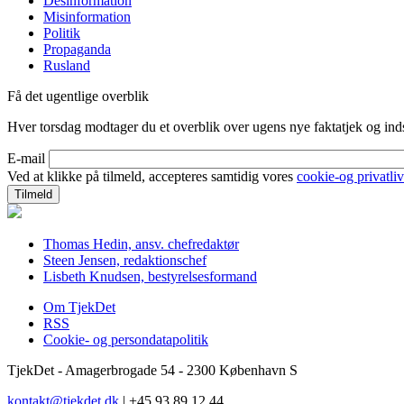
Desinformation
Misinformation
Politik
Propaganda
Rusland
Få det ugentlige overblik
Hver torsdag modtager du et overblik over ugens nye faktatjek og indsi
E-mail
Ved at klikke på tilmeld, accepteres samtidig vores
cookie-og privatliv
Thomas Hedin, ansv. chefredaktør
Steen Jensen, redaktionschef
Lisbeth Knudsen, bestyrelsesformand
Om TjekDet
RSS
Cookie- og persondatapolitik
TjekDet - Amagerbrogade 54 - 2300 København S
kontakt@tjekdet.dk
| +45 93 89 12 44