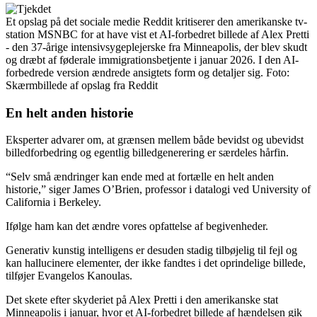
Et opslag på det sociale medie Reddit kritiserer den amerikanske tv-
station MSNBC for at have vist et AI-forbedret billede af Alex Pretti
- den 37-årige intensivsygeplejerske fra Minneapolis, der blev skudt
og dræbt af føderale immigrationsbetjente i januar 2026. I den AI-
forbedrede version ændrede ansigtets form og detaljer sig.
Foto:
Skærmbillede af opslag fra Reddit
En helt anden historie
Eksperter advarer om, at grænsen mellem både bevidst og ubevidst
billedforbedring og egentlig billedgenerering er særdeles hårfin.
“Selv små ændringer kan ende med at fortælle en helt anden
historie,” siger James O’Brien, professor i datalogi ved University of
California i Berkeley.
Ifølge ham kan det ændre vores opfattelse af begivenheder.
Generativ kunstig intelligens er desuden stadig tilbøjelig til fejl og
kan hallucinere elementer, der ikke fandtes i det oprindelige billede,
tilføjer Evangelos Kanoulas.
Det skete efter skyderiet på Alex Pretti i den amerikanske stat
Minneapolis i januar, hvor et AI-forbedret billede af hændelsen gik