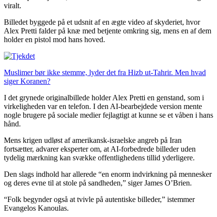
viralt.
Billedet byggede på et udsnit af en ægte video af skyderiet, hvor
Alex Pretti falder på knæ med betjente omkring sig, mens en af dem
holder en pistol mod hans hoved.
Muslimer bør ikke stemme, lyder det fra Hizb ut-Tahrir. Men hvad
siger Koranen?
I det grynede originalbillede holder Alex Pretti en genstand, som i
virkeligheden var en telefon. I den AI-bearbejdede version mente
nogle brugere på sociale medier fejlagtigt at kunne se et våben i hans
hånd.
Mens krigen udløst af amerikansk-israelske angreb på Iran
fortsætter, advarer eksperter om, at AI-forbedrede billeder uden
tydelig mærkning kan svække offentlighedens tillid yderligere.
Den slags indhold har allerede “en enorm indvirkning på mennesker
og deres evne til at stole på sandheden,” siger James O’Brien.
“Folk begynder også at tvivle på autentiske billeder,” istemmer
Evangelos Kanoulas.