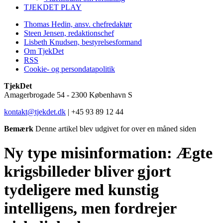
TJEKDET PLAY
Thomas Hedin, ansv. chefredaktør
Steen Jensen, redaktionschef
Lisbeth Knudsen, bestyrelsesformand
Om TjekDet
RSS
Cookie- og persondatapolitik
TjekDet
Amagerbrogade 54 - 2300 København S
kontakt@tjekdet.dk
| +45 93 89 12 44
Bemærk
Denne artikel blev udgivet for over en måned siden
Ny type misinformation:
Ægte
krigsbilleder bliver gjort
tydeligere med kunstig
intelligens, men fordrejer