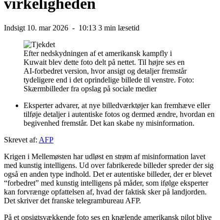
virkeligheden
Indsigt
10. mar 2026 -
10:13
3 min læsetid
Efter nedskydningen af et amerikansk kampfly i
Kuwait blev dette foto delt på nettet. Til højre ses en
AI-forbedret version, hvor ansigt og detaljer fremstår
tydeligere end i det oprindelige billede til venstre.
Foto:
Skærmbilleder fra opslag på sociale medier
Eksperter advarer, at nye billedværktøjer kan fremhæve eller
tilføje detaljer i autentiske fotos og dermed ændre, hvordan en
begivenhed fremstår. Det kan skabe ny misinformation.
Skrevet af:
AFP
Krigen i Mellemøsten har udløst en strøm af misinformation lavet
med kunstig intelligens. Ud over fabrikerede billeder spreder der sig
også en anden type indhold. Det er autentiske billeder, der er blevet
“forbedret” med kunstig intelligens på måder, som ifølge eksperter
kan forvrænge opfattelsen af, hvad der faktisk sker på landjorden.
Det skriver det franske telegrambureau AFP.
På et opsigtsvækkende foto ses en knælende amerikansk pilot blive