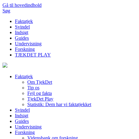
Gå til hovedindhold
Søg
Faktatjek
Svindel
Indsigt
Guides
Undervisning
Forskning
TJEKDET PLAY
Faktatjek
Om TjekDet
Tip os
Fejl og fakta
TjekDet Play
Statistik: Dem har vi faktatjekket
Svindel
Indsigt
Guides
Undervisning
Forskning
Vidensbank om forskning