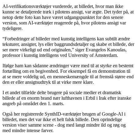
AI-verifikationsværktøjer vurderede, at billedet, hvor man ikke
kunne se detaljerede træk i pilotens ansigt, var ægte. Det tyder på, at
netop dette foto kan have været udgangspunktet for den senere
version, som AI-værktøjer reagerede på, hvor pilotens ansigt var
tydeligere.
“Forbedringer af billeder med kunstig intelligens kan subtilt ændre
teksturer, ansigter, lys eller baggrundsdetaljer og skabe et billede, der
ser mere virkeligt ud end originalen,” siger Evangelos Kanoulas,
professor i kunstig intelligens ved University of Amsterdam.
Ifølge ham kan sådanne ændringer være med til at styrke en bestemt
fortælling om en begivenhed. For eksempel få en demonstration til
at se mere voldelig ud, en menneskemængde til at fremstå større end
den er eller ansigtsudtryk til at virke mere klare.
I et andet tilfælde delte brugere på sociale medier et dramatisk
billede af en enorm brand nær lufthavnen i Erbil i Irak efter iranske
angreb på området den 1. marts.
Også her registrerede SynthID-værktøjer brugen af Google-AI i
billedet, men det var ikke et helt falsk billede. Den oprindelige
version viser samme scene - dog med langt mindre ild og røg og
med mindre intense farver.