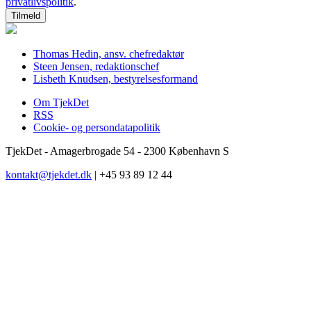
privatlivspolitik
.
Thomas Hedin, ansv. chefredaktør
Steen Jensen, redaktionschef
Lisbeth Knudsen, bestyrelsesformand
Om TjekDet
RSS
Cookie- og persondatapolitik
TjekDet - Amagerbrogade 54 - 2300 København S
kontakt@tjekdet.dk
| +45 93 89 12 44