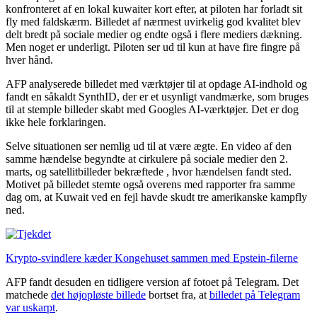
konfronteret af en lokal kuwaiter kort efter, at piloten har forladt sit
fly med faldskærm. Billedet af nærmest uvirkelig god kvalitet blev
delt bredt på sociale medier og endte også i flere mediers dækning.
Men noget er underligt. Piloten ser ud til kun at have fire fingre på
hver hånd.
AFP analyserede billedet med værktøjer til at opdage AI-indhold og
fandt en såkaldt SynthID, der er et usynligt vandmærke, som bruges
til at stemple billeder skabt med Googles AI-værktøjer. Det er dog
ikke hele forklaringen.
Selve situationen ser nemlig ud til at være ægte. En video af den
samme hændelse begyndte at cirkulere på sociale medier den 2.
marts, og satellitbilleder bekræftede , hvor hændelsen fandt sted.
Motivet på billedet stemte også overens med rapporter fra samme
dag om, at Kuwait ved en fejl havde skudt tre amerikanske kampfly
ned.
Krypto-svindlere kæder Kongehuset sammen med Epstein-filerne
AFP fandt desuden en tidligere version af fotoet på Telegram. Det
matchede
det højopløste billede
bortset fra, at
billedet på Telegram
var uskarpt
.