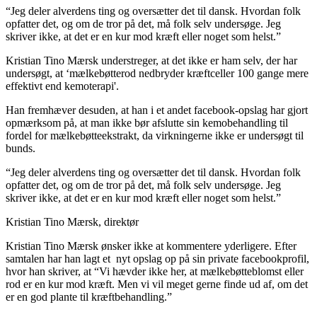
“Jeg deler alverdens ting og oversætter det til dansk. Hvordan folk
opfatter det, og om de tror på det, må folk selv undersøge. Jeg
skriver ikke, at det er en kur mod kræft eller noget som helst.”
Kristian Tino Mærsk understreger, at det ikke er ham selv, der har
undersøgt, at ‘mælkebøtterod nedbryder kræftceller 100 gange mere
effektivt end kemoterapi'.
Han fremhæver desuden, at han i et andet facebook-opslag har gjort
opmærksom på, at man ikke bør afslutte sin kemobehandling til
fordel for mælkebøtteekstrakt, da virkningerne ikke er undersøgt til
bunds.
“Jeg deler alverdens ting og oversætter det til dansk. Hvordan folk
opfatter det, og om de tror på det, må folk selv undersøge. Jeg
skriver ikke, at det er en kur mod kræft eller noget som helst.”
Kristian Tino Mærsk, direktør
Kristian Tino Mærsk ønsker ikke at kommentere yderligere. Efter
samtalen har han lagt et nyt opslag op på sin private facebookprofil,
hvor han skriver, at “Vi hævder ikke her, at mælkebøtteblomst eller
rod er en kur mod kræft. Men vi vil meget gerne finde ud af, om det
er en god plante til kræftbehandling.”