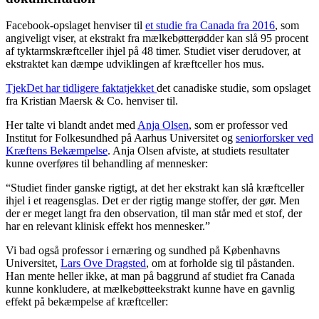
Facebook-opslaget henviser til
et studie fra Canada fra 2016
, som
angiveligt viser, at ekstrakt fra mælkebøtterødder kan slå 95 procent
af tyktarmskræftceller ihjel på 48 timer. Studiet viser derudover, at
ekstraktet kan dæmpe udviklingen af kræftceller hos mus.
TjekDet har tidligere faktatjekket
det canadiske studie, som opslaget
fra Kristian Maersk & Co. henviser til.
Her talte vi blandt andet med
Anja Olsen
, som er professor ved
Institut for Folkesundhed på Aarhus Universitet og
seniorforsker ved
Kræftens Bekæmpelse
. Anja Olsen afviste, at studiets resultater
kunne overføres til behandling af mennesker:
“Studiet finder ganske rigtigt, at det her ekstrakt kan slå kræftceller
ihjel i et reagensglas. Det er der rigtig mange stoffer, der gør. Men
der er meget langt fra den observation, til man står med et stof, der
har en relevant klinisk effekt hos mennesker.”
Vi bad også professor i ernæring og sundhed på Københavns
Universitet,
Lars Ove Dragsted
, om at forholde sig til påstanden.
Han mente heller ikke, at man på baggrund af studiet fra Canada
kunne konkludere, at mælkebøtteekstrakt kunne have en gavnlig
effekt på bekæmpelse af kræftceller: