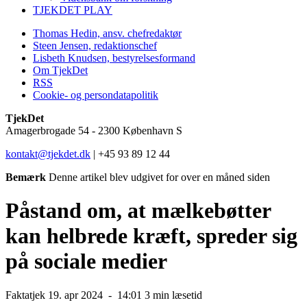
TJEKDET PLAY
Thomas Hedin, ansv. chefredaktør
Steen Jensen, redaktionschef
Lisbeth Knudsen, bestyrelsesformand
Om TjekDet
RSS
Cookie- og persondatapolitik
TjekDet
Amagerbrogade 54 - 2300 København S
kontakt@tjekdet.dk
| +45 93 89 12 44
Bemærk
Denne artikel blev udgivet for over en måned siden
Påstand om, at mælkebøtter
kan helbrede kræft, spreder sig
på sociale medier
Faktatjek
19. apr 2024 -
14:01
3 min læsetid