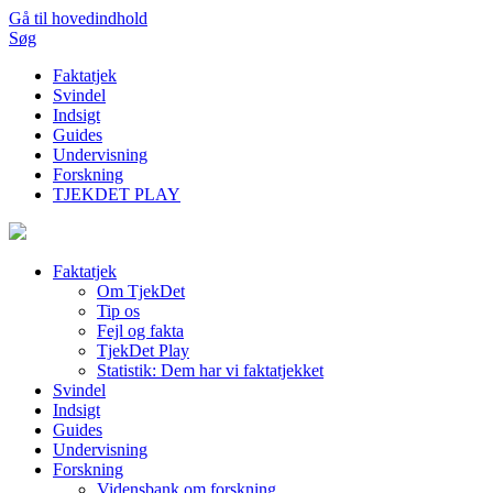
Gå til hovedindhold
Søg
Faktatjek
Svindel
Indsigt
Guides
Undervisning
Forskning
TJEKDET PLAY
Faktatjek
Om TjekDet
Tip os
Fejl og fakta
TjekDet Play
Statistik: Dem har vi faktatjekket
Svindel
Indsigt
Guides
Undervisning
Forskning
Vidensbank om forskning