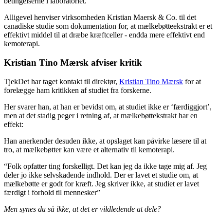
betingelserne i laboratoriet.
Alligevel henviser virksomheden Kristian Maersk & Co. til det
canadiske studie som dokumentation for, at mælkebøtteekstrakt er et
effektivt middel til at dræbe kræftceller - endda mere effektivt end
kemoterapi.
Kristian Tino Mærsk afviser kritik
TjekDet har taget kontakt til direktør,
Kristian Tino Mærsk
for at
forelægge ham kritikken af studiet fra forskerne.
Her svarer han, at han er bevidst om, at studiet ikke er ‘færdiggjort’,
men at det stadig peger i retning af, at mælkebøttekstrakt har en
effekt:
Han anerkender desuden ikke, at opslaget kan påvirke læsere til at
tro, at mælkebøtter kan være et alternativ til kemoterapi.
“Folk opfatter ting forskelligt. Det kan jeg da ikke tage mig af. Jeg
deler jo ikke selvskadende indhold. Der er lavet et studie om, at
mælkebøtte er godt for kræft. Jeg skriver ikke, at studiet er lavet
færdigt i forhold til mennesker”
Men synes du så ikke, at det er vildledende at dele?