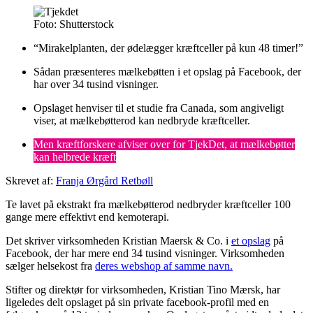
Foto:
Shutterstock
“Mirakelplanten, der ødelægger kræftceller på kun 48 timer!”
Sådan præsenteres mælkebøtten i et opslag på Facebook, der
har over 34 tusind visninger.
Opslaget henviser til et studie fra Canada, som angiveligt
viser, at mælkebøtterod kan nedbryde kræftceller.
Men kræftforskere afviser over for TjekDet, at mælkebøtter
kan helbrede kræft
Skrevet af:
Franja Ørgård Retbøll
Te lavet på ekstrakt fra mælkebøtterod nedbryder kræftceller 100
gange mere effektivt end kemoterapi.
Det skriver virksomheden Kristian Maersk & Co. i
et opslag
på
Facebook, der har mere end 34 tusind visninger. Virksomheden
sælger helsekost fra
deres webshop af samme navn.
Stifter og direktør for virksomheden, Kristian Tino Mærsk, har
ligeledes delt opslaget på sin private facebook-profil med en