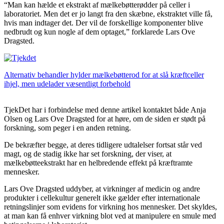
“Man kan hælde et ekstrakt af mælkebøtterødder på celler i
laboratoriet. Men det er jo langt fra den skæbne, ekstraktet ville få,
hvis man indtager det. Der vil de forskellige komponenter blive
nedbrudt og kun nogle af dem optaget,” forklarede Lars Ove
Dragsted.
Alternativ behandler hylder mælkebøtterod for at slå kræftceller
ihjel, men udelader væsentligt forbehold
TjekDet har i forbindelse med denne artikel kontaktet både Anja
Olsen og Lars Ove Dragsted for at høre, om de siden er stødt på
forskning, som peger i en anden retning.
De bekræfter begge, at deres tidligere udtalelser fortsat står ved
magt, og de stadig ikke har set forskning, der viser, at
mælkebøtteekstrakt har en helbredende effekt på kræftramte
mennesker.
Lars Ove Dragsted uddyber, at virkninger af medicin og andre
produkter i cellekultur generelt ikke gælder efter internationale
retningslinjer som evidens for virkning hos mennesker. Det skyldes,
at man kan få enhver virkning blot ved at manipulere en smule med