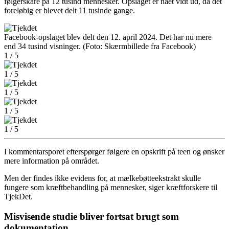
følgerskare på 12 tusind mennesker. Opslaget er nået vidt ud, da det
foreløbig er blevet delt 11 tusinde gange.
Facebook-opslaget blev delt den 12. april 2024. Det har nu mere
end 34 tusind visninger. (Foto: Skærmbillede fra Facebook)
1
/
5
1
/
5
1
/
5
1
/
5
1
/
5
I kommentarsporet efterspørger følgere en opskrift på teen og ønsker
mere information på området.
Men der findes ikke evidens for, at mælkebøtteekstrakt skulle
fungere som kræftbehandling på mennesker, siger kræftforskere til
TjekDet.
Misvisende studie bliver fortsat brugt som
dokumentation