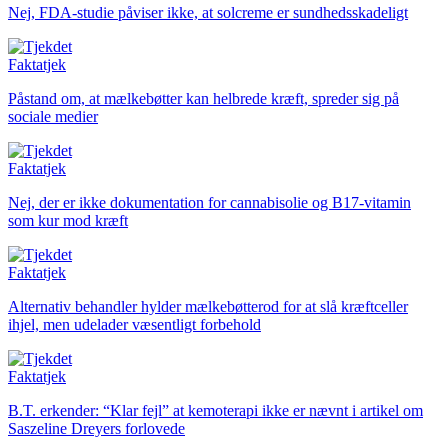
Nej, FDA-studie påviser ikke, at solcreme er sundhedsskadeligt
Faktatjek
Påstand om, at mælkebøtter kan helbrede kræft, spreder sig på
sociale medier
Faktatjek
Nej, der er ikke dokumentation for cannabisolie og B17-vitamin
som kur mod kræft
Faktatjek
Alternativ behandler hylder mælkebøtterod for at slå kræftceller
ihjel, men udelader væsentligt forbehold
Faktatjek
B.T. erkender:
“Klar fejl” at kemoterapi ikke er nævnt i artikel om
Saszeline Dreyers forlovede