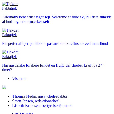
Faktatjek
Alternativ behandler tager fejl.
Solcreme er ikke skyld i flere tilfælde
af hud- og modermærkekræft
Faktatjek
Eksperter affejer partileders påstand om kræftrisiko ved mundbind
Faktatjek
Har australske forskere fundet en frugt, der dræber kræft på 24
timer?
Vis mere
Thomas Hedin, ansv. chefredaktør
Steen Jensen, redaktionschef
Lisbeth Knudsen, bestyrelsesformand