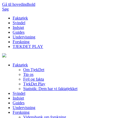
Gå til hovedindhold
Søg
Faktatjek
Svindel
Indsigt
Guides
Undervisning
Forskning
TJEKDET PLAY
Faktatjek
Om TjekDet
Tip os
Fejl og fakta
TjekDet Play
Statistik: Dem har vi faktatjekket
Svindel
Indsigt
Guides
Undervisning
Forskning
Vidensbank om forskning