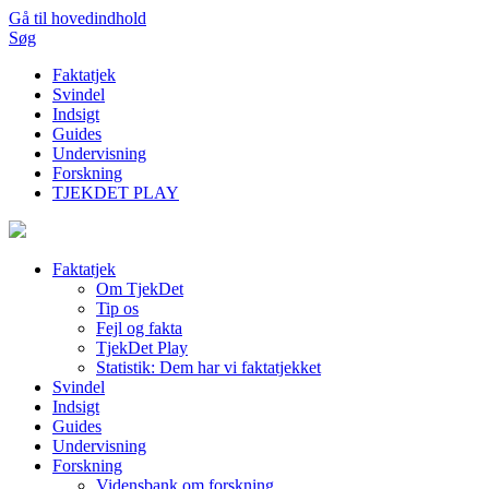
Gå til hovedindhold
Søg
Faktatjek
Svindel
Indsigt
Guides
Undervisning
Forskning
TJEKDET PLAY
Faktatjek
Om TjekDet
Tip os
Fejl og fakta
TjekDet Play
Statistik: Dem har vi faktatjekket
Svindel
Indsigt
Guides
Undervisning
Forskning
Vidensbank om forskning