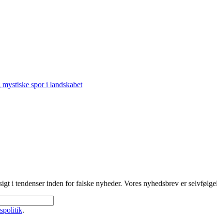
g mystiske spor i landskabet
gt i tendenser inden for falske nyheder. Vores nyhedsbrev er selvfølgeli
spolitik
.