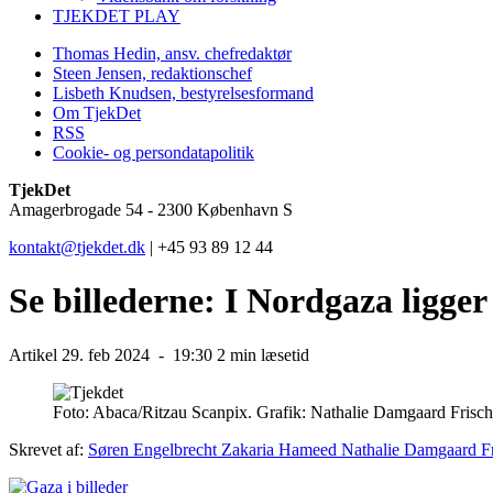
TJEKDET PLAY
Thomas Hedin, ansv. chefredaktør
Steen Jensen, redaktionschef
Lisbeth Knudsen, bestyrelsesformand
Om TjekDet
RSS
Cookie- og persondatapolitik
TjekDet
Amagerbrogade 54 - 2300 København S
kontakt@tjekdet.dk
| +45 93 89 12 44
Se billederne: I Nordgaza ligge
Artikel
29. feb 2024 -
19:30
2 min læsetid
Foto:
Abaca/Ritzau Scanpix. Grafik: Nathalie Damgaard Frisch
Skrevet af:
Søren Engelbrecht
Zakaria Hameed
Nathalie Damgaard F