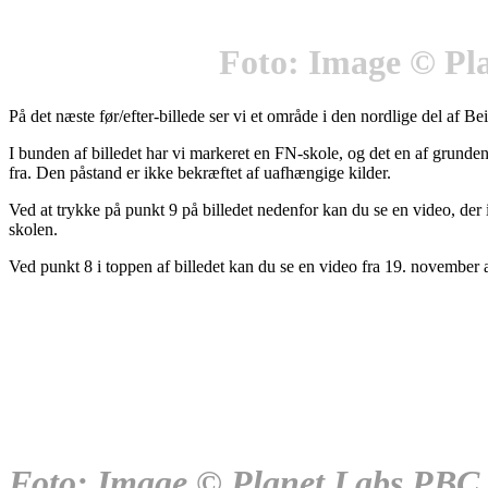
Foto: Image © Pl
På det næste før/efter-billede ser vi et område i den nordlige del af Be
I bunden af billedet har vi markeret en FN-skole, og det en af grundene
fra. Den påstand er ikke bekræftet af uafhængige kilder.
Ved at trykke på punkt 9 på billedet nedenfor kan du se en video, der
skolen.
Ved punkt 8 i toppen af billedet kan du se en video fra 19. november 
Foto: Image © Planet Labs PBC.