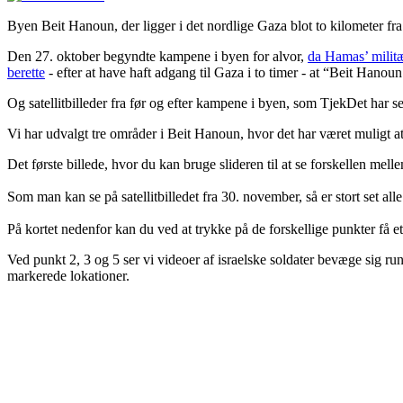
Byen Beit Hanoun, der ligger i det nordlige Gaza blot to kilometer fra 
Den 27. oktober begyndte kampene i byen for alvor,
da Hamas’ militæ
berette
- efter at have haft adgang til Gaza i to timer - at “Beit Hanou
Og satellitbilleder fra før og efter kampene i byen, som TjekDet har 
Vi har udvalgt tre områder i Beit Hanoun, hvor det har været muligt at
Det første billede, hvor du kan bruge slideren til at se forskellen me
Som man kan se på satellitbilledet fra 30. november, så er stort set a
På kortet nedenfor kan du ved at trykke på de forskellige punkter få et
Ved punkt 2, 3 og 5 ser vi videoer af israelske soldater bevæge sig r
markerede lokationer.