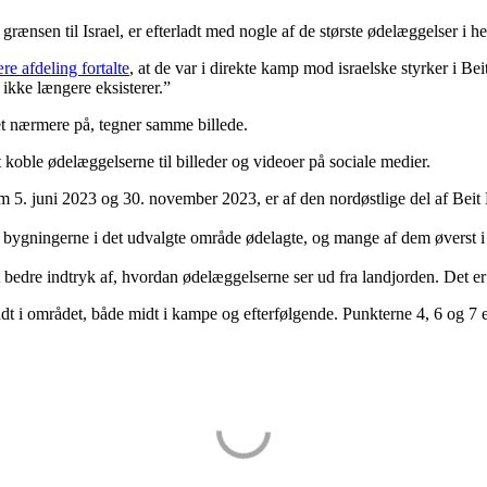
grænsen til Israel, er efterladt med nogle af de største ødelæggelser i h
re afdeling fortalte
, at de var i direkte kamp mod israelske styrker i
n ikke længere eksisterer.”
set nærmere på, tegner samme billede.
 koble ødelæggelserne til billeder og videoer på sociale medier.
llem 5. juni 2023 og 30. november 2023, er af den nordøstlige del af Bei
lle bygningerne i det udvalgte område ødelagte, og mange af dem øverst i
 bedre indtryk af, hvordan ødelæggelserne ser ud fra landjorden. Det er 
undt i området, både midt i kampe og efterfølgende. Punkterne 4, 6 og 7