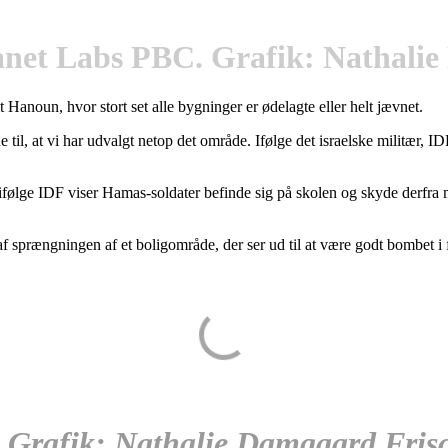
anet Labs PBC. Grafik: Nathalie
it Hanoun, hvor stort set alle bygninger er ødelagte eller helt jævnet.
 til, at vi har udvalgt netop det område. Ifølge det israelske militær, 
 ifølge IDF viser Hamas-soldater befinde sig på skolen og skyde derfra
af sprængningen af et boligområde, der ser ud til at være godt bombet i
 Grafik: Nathalie Damgaard Fris