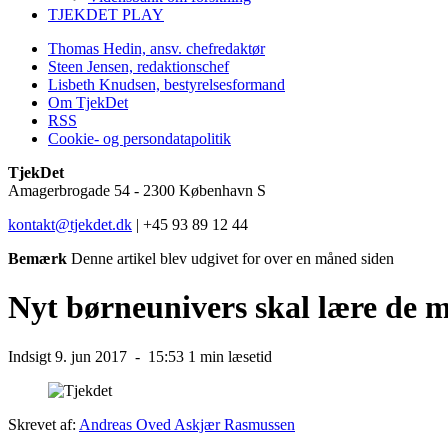
TJEKDET PLAY
Thomas Hedin, ansv. chefredaktør
Steen Jensen, redaktionschef
Lisbeth Knudsen, bestyrelsesformand
Om TjekDet
RSS
Cookie- og persondatapolitik
TjekDet
Amagerbrogade 54 - 2300 København S
kontakt@tjekdet.dk
| +45 93 89 12 44
Bemærk
Denne artikel blev udgivet for over en måned siden
Nyt børneunivers skal lære de m
Indsigt
9. jun 2017 -
15:53
1 min læsetid
Skrevet af:
Andreas Oved Askjær Rasmussen