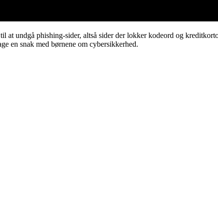
l at undgå phishing-sider, altså sider der lokker kodeord og kreditkort
n tage en snak med børnene om cybersikkerhed.