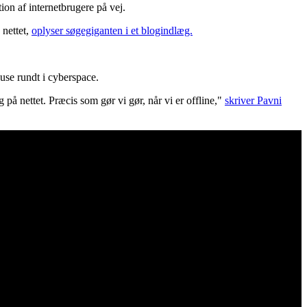
ion af internetbrugere på vej.
 nettet,
oplyser søgegiganten i et blogindlæg.
suse rundt i cyberspace.
 på nettet. Præcis som gør vi gør, når vi er offline,"
skriver Pavni