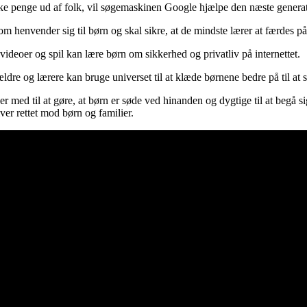
okke penge ud af folk, vil søgemaskinen Google hjælpe den næste generat
m henvender sig til børn og skal sikre, at de mindste lærer at færdes på
ideoer og spil kan lære børn om sikkerhed og privatliv på internettet.
ldre og lærere kan bruge universet til at klæde børnene bedre på til at 
 med til at gøre, at børn er søde ved hinanden og dygtige til at begå sig
ver rettet mod børn og familier.