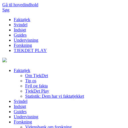
Gå til hovedindhold
Søg
Faktatjek
Svindel
Indsigt
Guides
Undervisning
Forskning
TJEKDET PLAY
Faktatjek
Om TjekDet
Tip os
Fejl og fakta
TjekDet Play
Statistik: Dem har vi faktatjekket
Svindel
Indsigt
Guides
Undervisning
Forskning
Vidensbank om forskning