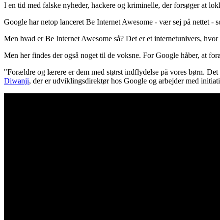
I en tid med falske nyheder, hackere og kriminelle, der forsøger at l
Google har netop lanceret Be Internet Awesome - vær sej på nettet - so
Men hvad er Be Internet Awesome så? Det er et internetunivers, hvor v
Men her findes der også noget til de voksne. For Google håber, at foræ
"Forældre og lærere er dem med størst indflydelse på vores børn. Det er
Diwanji
, der er udviklingsdirektør hos Google og arbejder med initiati