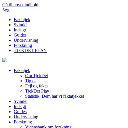
Gå til hovedindhold
Søg
Faktatjek
Svindel
Indsigt
Guides
Undervisning
Forskning
TJEKDET PLAY
Faktatjek
Om TjekDet
Tip os
Fejl og fakta
TjekDet Play
Statistik: Dem har vi faktatjekket
Svindel
Indsigt
Guides
Undervisning
Forskning
Vidensbank om forskning