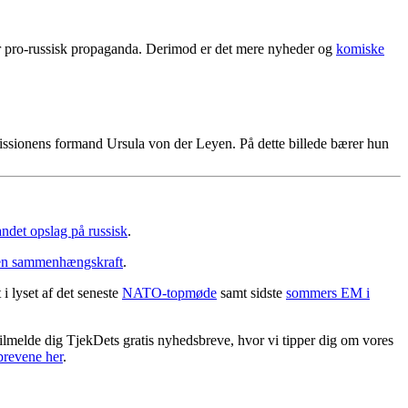
reder pro-russisk propaganda. Derimod er det mere nyheder og
komiske
sionens formand Ursula von der Leyen. På dette billede bærer hun
 andet opslag på russisk
.
n en sammenhængskraft
.
 i lyset af det seneste
NATO-topmøde
samt sidste
sommers EM i
ilmelde dig TjekDets gratis nyhedsbreve, hvor vi tipper dig om vores
brevene her
.