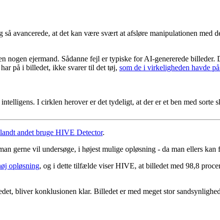
ag så avancerede, at det kan være svært at afsløre manipulationen med de
 nogen ejermand. Sådanne fejl er typiske for AI-genererede billeder. Det
på i billedet, ikke svarer til det tøj,
som de i virkeligheden havde p
 intelligens. I cirklen herover er det tydeligt, at der er et ben med sort
landt andet bruge HIVE Detector
.
man gerne vil undersøge, i højest mulige opløsning - da man ellers kan få
høj opløsning
, og i dette tilfælde viser HIVE, at billedet med 98,8 proc
ledet, bliver konklusionen klar. Billedet er med meget stor sandsynlighed