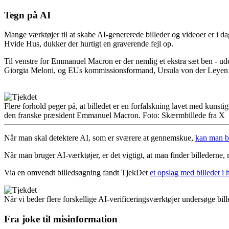
Tegn på AI
Mange værktøjer til at skabe AI-genererede billeder og videoer er i d
Hvide Hus, dukker der hurtigt en graverende fejl op.
Til venstre for Emmanuel Macron er der nemlig et ekstra sæt ben - uden
Giorgia Meloni, og EUs kommissionsformand, Ursula von der Leyen har 
Flere forhold peger på, at billedet er en forfalskning lavet med kunstig
den franske præsident Emmanuel Macron.
Foto:
Skærmbillede fra X
Når man skal detektere AI, som er sværere at gennemskue,
kan man b
Når man bruger AI-værktøjer, er det vigtigt, at man finder billederne, 
Via en omvendt billedsøgning fandt TjekDet
et opslag med billedet i 
Når vi beder flere forskellige AI-verificeringsværktøjer undersøge bil
Fra joke til misinformation