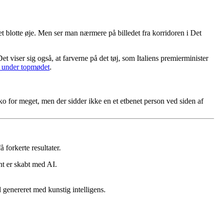
t blotte øje. Men ser man nærmere på billedet fra korridoren i Det
 viser sig også, at farverne på det tøj, som Italiens premierminister
å under topmødet
.
e sko for meget, men der sidder ikke en et etbenet person ved siden af
 forkerte resultater.
ent er skabt med AI.
 genereret med kunstig intelligens.