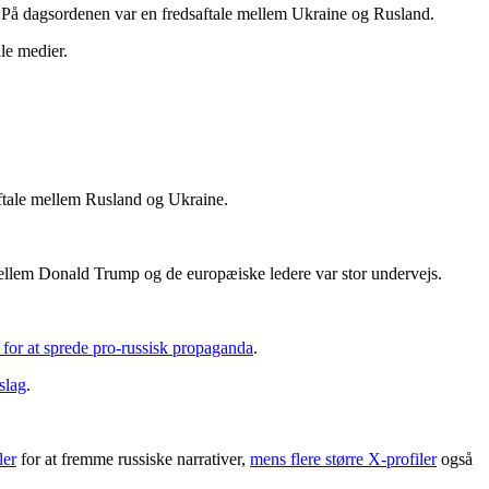
På dagsordenen var en fredsaftale mellem Ukraine og Rusland.
le medier.
ftale mellem Rusland og Ukraine.
en mellem Donald Trump og de europæiske ledere var stor undervejs.
 for at sprede pro-russisk propaganda
.
pslag
.
ler
for at fremme russiske narrativer,
mens flere større X-profiler
også