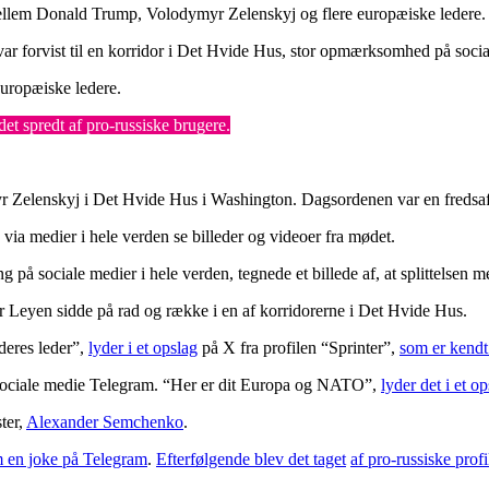
lem Donald Trump, Volodymyr Zelenskyj og flere europæiske ledere. 
var forvist til en korridor i Det Hvide Hus, stor opmærksomhed på socia
uropæiske ledere.
et spredt af pro-russiske brugere.
r Zelenskyj i Det Hvide Hus i Washington. Dagsordenen var en fredsa
a medier i hele verden se billeder og videoer fra mødet.
ing på sociale medier i hele verden, tegnede et billede af, at splittels
 Leyen sidde på rad og række i en af korridorerne i Det Hvide Hus.
deres leder”,
lyder i et opslag
på X fra profilen “Sprinter”,
som er kendt
 sociale medie Telegram. “Her er dit Europa og NATO”,
lyder det i et o
ter,
Alexander Semchenko
.
om en joke på Telegram
.
Efterfølgende blev det taget
af pro-russiske profi