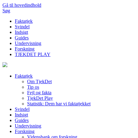
Gå til hovedindhold
Søg
Faktatjek
Svindel
Indsigt
Guides
Undervisning
Forskning
TJEKDET PLAY
Faktatjek
Om TjekDet
Tip os
Fejl og fakta
TjekDet Play
Statistik: Dem har vi faktatjekket
Svindel
Indsigt
Guides
Undervisning
Forskning
Vidensbank om forskning