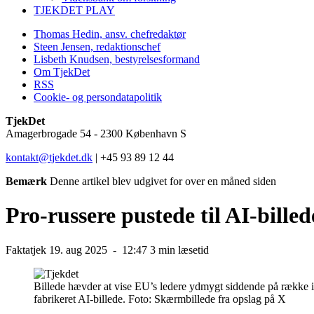
TJEKDET PLAY
Thomas Hedin, ansv. chefredaktør
Steen Jensen, redaktionschef
Lisbeth Knudsen, bestyrelsesformand
Om TjekDet
RSS
Cookie- og persondatapolitik
TjekDet
Amagerbrogade 54 - 2300 København S
kontakt@tjekdet.dk
| +45 93 89 12 44
Bemærk
Denne artikel blev udgivet for over en måned siden
Pro-russere pustede til AI-bill
Faktatjek
19. aug 2025 -
12:47
3 min læsetid
Billede hævder at vise EU’s ledere ydmygt siddende på række i
fabrikeret AI-billede.
Foto:
Skærmbillede fra opslag på X