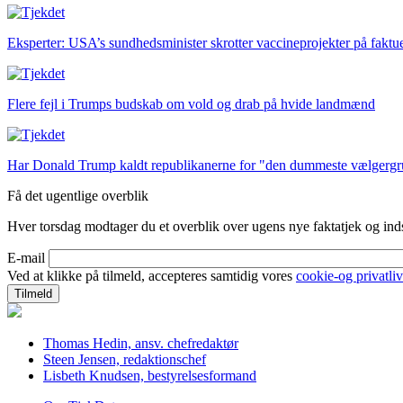
Eksperter: USA’s sundhedsminister skrotter vaccineprojekter på faktue
Flere fejl i Trumps budskab om vold og drab på hvide landmænd
Har Donald Trump kaldt republikanerne for "den dummeste vælgerg
Få det ugentlige overblik
Hver torsdag modtager du et overblik over ugens nye faktatjek og indsi
E-mail
Ved at klikke på tilmeld, accepteres samtidig vores
cookie-og privatliv
Thomas Hedin, ansv. chefredaktør
Steen Jensen, redaktionschef
Lisbeth Knudsen, bestyrelsesformand