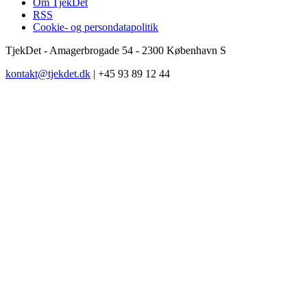
Om TjekDet
RSS
Cookie- og persondatapolitik
TjekDet - Amagerbrogade 54 - 2300 København S
kontakt@tjekdet.dk
| +45 93 89 12 44