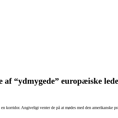
ede af “ydmygede” europæiske led
 en korridor. Angiveligt venter de på at mødes med den amerikanske pr