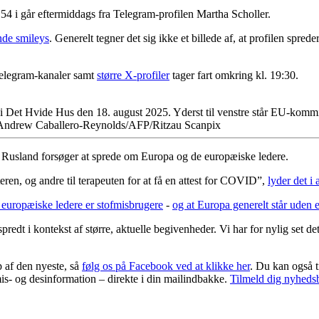
54 i går eftermiddags fra Telegram-profilen Martha Scholler.
nde smileys
. Generelt tegner det sig ikke et billede af, at profilen sp
legram-kanaler samt
større X-profiler
tager fart omkring kl. 19:30.
et Hvide Hus den 18. august 2025. Yderst til venstre står EU-kommis
Andrew Caballero-Reynolds/AFP/Ritzau Scanpix
om Rusland forsøger at sprede om Europa og de europæiske ledere.
eren, og andre til terapeuten for at få en attest for COVID”,
lyder det i
 europæiske ledere er stofmisbrugere
-
og at Europa generelt står ude
 spredt i kontekst af større, aktuelle begivenheder. Vi har for nylig set det
p af den nyeste, så
følg os på Facebook ved at klikke her
. Du kan også t
mis- og desinformation – direkte i din mailindbakke.
Tilmeld dig nyheds