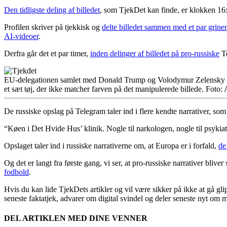
Den tidligste deling af billedet
, som TjekDet kan finde, er klokken 16:
Profilen skriver på tjekkisk og
delte billedet sammen med et par grine
AI-videoer
.
Derfra går det et par timer,
inden delinger af billedet på pro-russiske
Te
EU-delegationen samlet med Donald Trump og Volodymur Zelensky i D
et sæt tøj, der ikke matcher farven på det manipulerede billede.
Foto:
De russiske opslag på Telegram taler ind i flere kendte narrativer, s
“Køen i Det Hvide Hus’ klinik. Nogle til narkologen, nogle til psykiat
Opslaget taler ind i russiske narrativerne om, at Europa er i forfald,
de
Og det er langt fra første gang, vi ser, at pro-russiske narrativer bliver
fodbold
.
Hvis du kan lide TjekDets artikler og vil være sikker på ikke at gå gli
seneste faktatjek, advarer om digital svindel og deler seneste nyt om 
DEL ARTIKLEN MED DINE VENNER