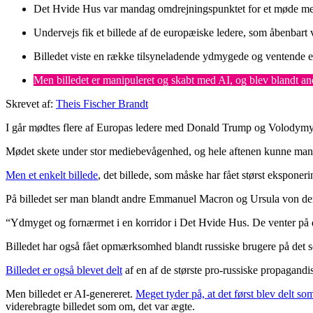
Det Hvide Hus var mandag omdrejningspunktet for et møde mel
Undervejs fik et billede af de europæiske ledere, som åbenbart 
Billedet viste en række tilsyneladende ydmygede og ventende e
Men billedet er manipuleret og skabt med AI, og blev blandt and
Skrevet af:
Theis Fischer Brandt
I går mødtes flere af Europas ledere med Donald Trump og Volodymy
Mødet skete under stor mediebevågenhed, og hele aftenen kunne man vi
Men et enkelt billede
, det billede, som måske har fået størst eksponer
På billedet ser man blandt andre Emmanuel Macron og Ursula von der
“Ydmyget og fornærmet i en korridor i Det Hvide Hus. De venter på 
Billedet har også fået opmærksomhed blandt russiske brugere på det
Billedet er også blevet delt
af en af de største pro-russiske propagandis
Men billedet er AI-genereret.
Meget tyder på, at det først blev delt s
viderebragte billedet som om, det var ægte.