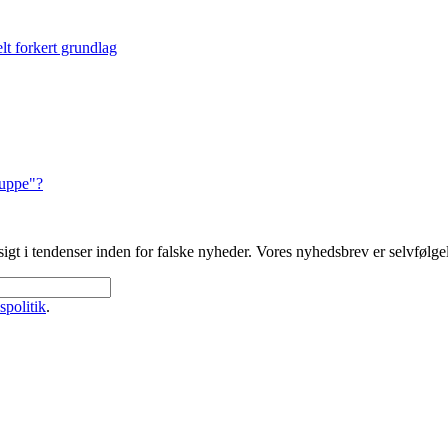
lt forkert grundlag
ruppe"?
gt i tendenser inden for falske nyheder. Vores nyhedsbrev er selvfølgeli
spolitik
.