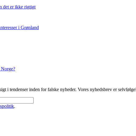
det er ikke rigtigt
nteresser i Grønland
a Norge?
gt i tendenser inden for falske nyheder. Vores nyhedsbrev er selvfølgeli
spolitik
.