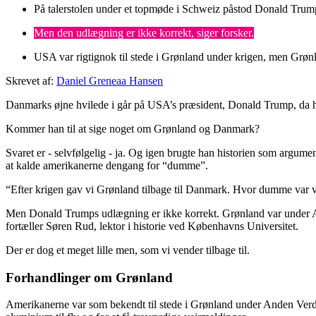
På talerstolen under et topmøde i Schweiz påstod Donald Trum
Men den udlægning er ikke korrekt, siger forsker.
USA var rigtignok til stede i Grønland under krigen, men Grønl
Skrevet af:
Daniel Greneaa Hansen
Danmarks øjne hvilede i går på USA’s præsident, Donald Trump, da 
Kommer han til at sige noget om Grønland og Danmark?
Svaret er - selvfølgelig - ja. Og igen brugte han historien som argume
at kalde amerikanerne dengang for “dumme”.
“Efter krigen gav vi Grønland tilbage til Danmark. Hvor dumme var v
Men Donald Trumps udlægning er ikke korrekt. Grønland var under And
fortæller Søren Rud, lektor i historie ved Københavns Universitet.
Der er dog et meget lille men, som vi vender tilbage til.
Forhandlinger om Grønland
Amerikanerne var som bekendt til stede i Grønland under Anden Verden