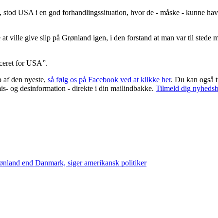
stod USA i en god forhandlingssituation, hvor de - måske - kunne have
t ville give slip på Grønland igen, i den forstand at man var til stede mi
ceret for USA”.
p af den nyeste,
så følg os på Facebook ved at klikke her
. Du kan også t
mis- og desinformation - direkte i din mailindbakke.
Tilmeld dig nyhedsb
rønland end Danmark, siger amerikansk politiker