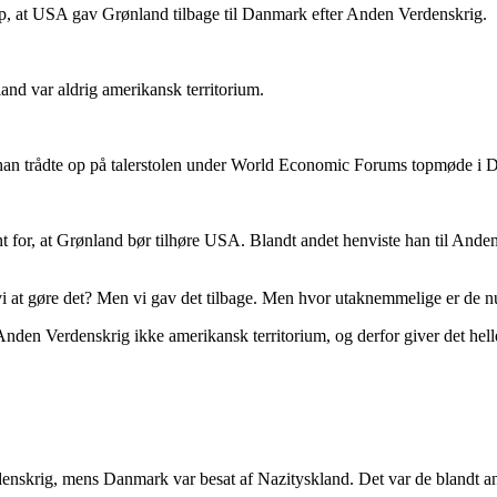
p, at USA gav Grønland tilbage til Danmark efter Anden Verdenskrig.
and var aldrig amerikansk territorium.
han trådte op på talerstolen under World Economic Forums topmøde i 
nt for, at Grønland bør tilhøre USA. Blandt andet henviste han til Anden
i at gøre det? Men vi gav det tilbage. Men hvor utaknemmelige er de n
en Verdenskrig ikke amerikansk territorium, og derfor giver det heller
skrig, mens Danmark var besat af Nazityskland. Det var de blandt andet