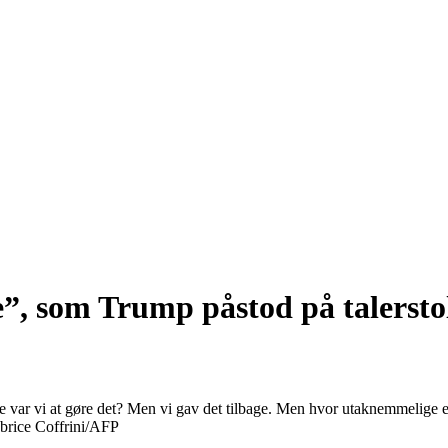
”, som Trump påstod på talersto
me var vi at gøre det? Men vi gav det tilbage. Men hvor utaknemmeli
brice Coffrini/AFP