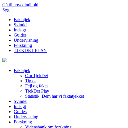
Gå til hovedindhold
Søg
Faktatjek
Svindel
Indsigt
Guides
Undervisning
Forskning
TJEKDET PLAY
Faktatjek
Om TjekDet
Tip os
Fejl og fakta
TjekDet Play
Statistik: Dem har vi faktatjekket
Svindel
Indsigt
Guides
Undervisning
Forskning
Vidensbank om forskning