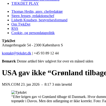
TJEKDET PLAY
Thomas Hedin, ansv. chefredaktør
Steen Jensen, redaktionschef
Lisbeth Knudsen, bestyrelsesformand
Om TjekDet
RSS
Cookie- og persondatapolitik
TjekDet
Amagerbrogade 54 - 2300 København S
kontakt@tjekdet.dk
| +45 93 89 12 44
Bemærk
Denne artikel blev udgivet for over en måned siden
USA gav ikke “Grønland tilbage
MSN.COM
23. jan 2026 -
8:17
3 min læsetid
“Efter krigen gav vi Grønland tilbage til Danmark. Hvor dum
topmøde i Davos. Men den udlægning er ikke korrekt.
Foto:
Fa