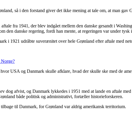
ønland, så i den forstand giver det ikke mening at tale om, at man gav 
n aftale fra 1941, der blev indgået mellem den danske gesandt i Washi
om den danske regering, fordi han mente, at regeringen var under tysk i
mark i 1921 udråbte suverænitet over hele Grønland efter aftale med n
a Norge?
on, hvor USA og Danmark skulle afklare, hvad der skulle ske med de ame
lev dog afvist, og Danmark lykkedes i 1951 med at lande en aftale me
ønland både politisk og administrativt, fortæller historieforskeren.
 tilbage til Danmark, for Grønland var aldrig amerikansk territorium.