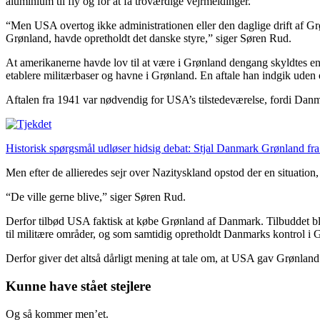
aluminium til fly og for at få troværdige vejrmeldinger.
“Men USA overtog ikke administrationen eller den daglige drift af Gr
Grønland, havde opretholdt det danske styre,” siger Søren Rud.
At amerikanerne havde lov til at være i Grønland dengang skyldtes e
etablere militærbaser og havne i Grønland. En aftale han indgik uden 
Aftalen fra 1941 var nødvendig for USA’s tilstedeværelse, fordi Dan
Historisk spørgsmål udløser hidsig debat:
Stjal Danmark Grønland fr
Men efter de allieredes sejr over Nazityskland opstod der en situati
“De ville gerne blive,” siger Søren Rud.
Derfor tilbød USA faktisk at købe Grønland af Danmark. Tilbuddet b
til militære områder, og som samtidig opretholdt Danmarks kontrol i Gr
Derfor giver det altså dårligt mening at tale om, at USA gav Grønland
Kunne have stået stejlere
Og så kommer men’et.