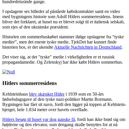
hundredetusinde gange.
I opslagene ses billeder af påståede købskontrakter samt en video
med bygningens historie som Adolf Hitlers sommerresidens. Imens
bliver det forklaret, at huset nu er blevet solgt til et italiensk selskab,
som ejes af den ukrainske præsident.
Historien om sommerhuskøbet stammer ifølge opslagene fra “tyske
medier”, men det eneste tyske medie, TjekDet har kunnet finde
historien hos, er det ukendte
Aktuelle Nachrichten in Deutschland
.
Det viser sig, at det "tyske" medie i virkeligheden er et russisk
propagandamedie. Og Zelenskyj har ikke købt Hitlers sommerhus.
Hitlers sommerresidens
Kehlsteinhaus
blev skænket Hitler
i 1939 som en 50-års
fødselsdagsgave af den tyske nazi-politiker Martin Bormann.
Bygningen har fået sit navn, fordi den ligger på toppen af Kehlstein-
bjerget, hele 1.834 meter over havets overflade.
Hitlers besøg til huset var dog ganske få
, fordi han ikke brød sig om
højderne og den elevator, som dengang skulle benyttes for at nå