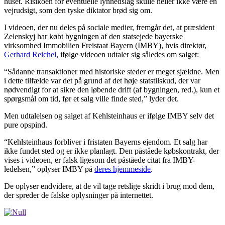
huset. Risikoen for eventuelle lynnedslag skulle heller ikke være en
vejrudsigt, som den tyske diktator brød sig om.
I videoen, der nu deles på sociale medier, fremgår det, at præsident
Zelenskyj har købt bygningen af den statsejede bayerske
virksomhed Immobilien Freistaat Bayern (IMBY), hvis direktør,
Gerhard Reichel
, ifølge videoen udtaler sig således om salget:
“Sådanne transaktioner med historiske steder er meget sjældne. Men
i dette tilfælde var det på grund af det høje statstilskud, der var
nødvendigt for at sikre den løbende drift (af bygningen, red.), kun et
spørgsmål om tid, før et salg ville finde sted,” lyder det.
Men udtalelsen og salget af Kehlsteinhaus er ifølge IMBY selv det
pure opspind.
“Kehlsteinhaus forbliver i fristaten Bayerns ejendom. Et salg har
ikke fundet sted og er ikke planlagt. Den påståede købskontrakt, der
vises i videoen, er falsk ligesom det påståede citat fra IMBY-
ledelsen,” oplyser IMBY på
deres hjemmeside
.
De oplyser endvidere, at de vil tage retslige skridt i brug mod dem,
der spreder de falske oplysninger på internettet.