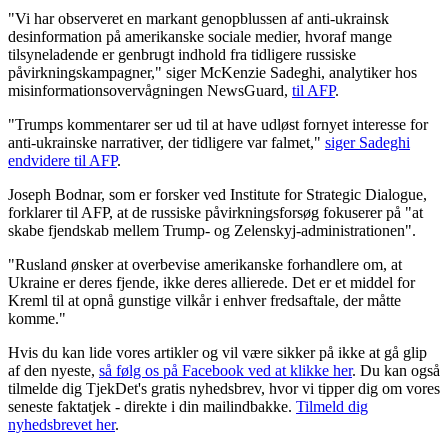
"Vi har observeret en markant genopblussen af anti-ukrainsk
desinformation på amerikanske sociale medier, hvoraf mange
tilsyneladende er genbrugt indhold fra tidligere russiske
påvirkningskampagner," siger McKenzie Sadeghi, analytiker hos
misinformationsovervågningen NewsGuard,
til AFP
.
"Trumps kommentarer ser ud til at have udløst fornyet interesse for
anti-ukrainske narrativer, der tidligere var falmet,"
siger Sadeghi
endvidere til AFP
.
Joseph Bodnar, som er forsker ved Institute for Strategic Dialogue,
forklarer til AFP, at de russiske påvirkningsforsøg fokuserer på "at
skabe fjendskab mellem Trump- og Zelenskyj-administrationen".
"Rusland ønsker at overbevise amerikanske forhandlere om, at
Ukraine er deres fjende, ikke deres allierede. Det er et middel for
Kreml til at opnå gunstige vilkår i enhver fredsaftale, der måtte
komme."
Hvis du kan lide vores artikler og vil være sikker på ikke at gå glip
af den nyeste,
så følg os på Facebook ved at klikke her
. Du kan også
tilmelde dig TjekDet's gratis nyhedsbrev, hvor vi tipper dig om vores
seneste faktatjek - direkte i din mailindbakke.
Tilmeld dig
nyhedsbrevet her
.