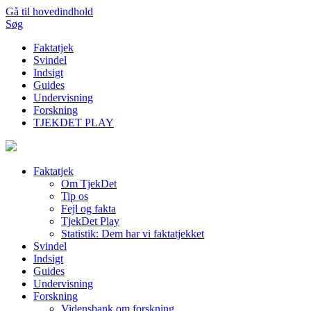
Gå til hovedindhold
Søg
Faktatjek
Svindel
Indsigt
Guides
Undervisning
Forskning
TJEKDET PLAY
Faktatjek
Om TjekDet
Tip os
Fejl og fakta
TjekDet Play
Statistik: Dem har vi faktatjekket
Svindel
Indsigt
Guides
Undervisning
Forskning
Vidensbank om forskning