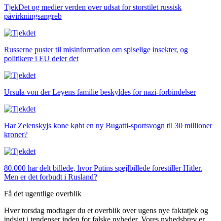
TjekDet og medier verden over udsat for storstilet russisk
påvirkningsangreb
Russerne puster til misinformation om spiselige insekter, og
politikere i EU deler det
Ursula von der Leyens familie beskyldes for nazi-forbindelser
Har Zelenskyjs kone købt en ny Bugatti-sportsvogn til 30 millioner
kroner?
80.000 har delt billede, hvor Putins spejlbillede forestiller Hitler.
Men er det forbudt i Rusland?
Få det ugentlige overblik
Hver torsdag modtager du et overblik over ugens nye faktatjek og
indsigt i tendenser inden for falske nyheder. Vores nyhedsbrev er