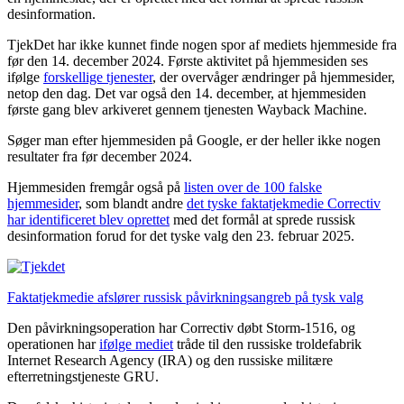
desinformation.
TjekDet har ikke kunnet finde nogen spor af mediets hjemmeside fra
før den 14. december 2024. Første aktivitet på hjemmesiden ses
ifølge
forskellige tjenester
, der overvåger ændringer på hjemmesider,
netop den dag. Det var også den 14. december, at hjemmesiden
første gang blev arkiveret gennem tjenesten Wayback Machine.
Søger man efter hjemmesiden på Google, er der heller ikke nogen
resultater fra før december 2024.
Hjemmesiden fremgår også på
listen over de 100 falske
hjemmesider
, som blandt andre
det tyske faktatjekmedie Correctiv
har identificeret blev oprettet
med det formål at sprede russisk
desinformation forud for det tyske valg den 23. februar 2025.
Faktatjekmedie afslører russisk påvirkningsangreb på tysk valg
Den påvirkningsoperation har Correctiv døbt Storm-1516, og
operationen har
ifølge mediet
tråde til den russiske troldefabrik
Internet Research Agency (IRA) og den russiske militære
efterretningstjeneste GRU.