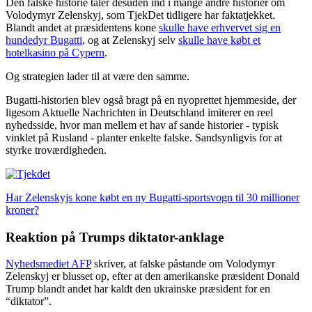
Den falske historie taler desuden ind i mange andre historier om
Volodymyr Zelenskyj, som TjekDet tidligere har faktatjekket.
Blandt andet at præsidentens kone
skulle have erhvervet sig en
hundedyr Bugatti
, og at Zelenskyj selv
skulle have købt et
hotelkasino på Cypern
.
Og strategien lader til at være den samme.
Bugatti-historien blev også bragt på en nyoprettet hjemmeside, der
ligesom Aktuelle Nachrichten in Deutschland imiterer en reel
nyhedsside, hvor man mellem et hav af sande historier - typisk
vinklet på Rusland - planter enkelte falske. Sandsynligvis for at
styrke troværdigheden.
Har Zelenskyjs kone købt en ny Bugatti-sportsvogn til 30 millioner
kroner?
Reaktion på Trumps diktator-anklage
Nyhedsmediet AFP
skriver, at falske påstande om Volodymyr
Zelenskyj er blusset op, efter at den amerikanske præsident Donald
Trump blandt andet har kaldt den ukrainske præsident for en
“diktator”.