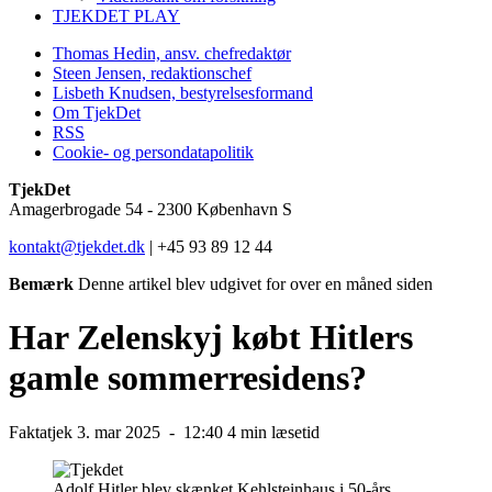
TJEKDET PLAY
Thomas Hedin, ansv. chefredaktør
Steen Jensen, redaktionschef
Lisbeth Knudsen, bestyrelsesformand
Om TjekDet
RSS
Cookie- og persondatapolitik
TjekDet
Amagerbrogade 54 - 2300 København S
kontakt@tjekdet.dk
| +45 93 89 12 44
Bemærk
Denne artikel blev udgivet for over en måned siden
Har Zelenskyj købt Hitlers
gamle sommerresidens?
Faktatjek
3. mar 2025 -
12:40
4 min læsetid
Adolf Hitler blev skænket Kehlsteinhaus i 50-års