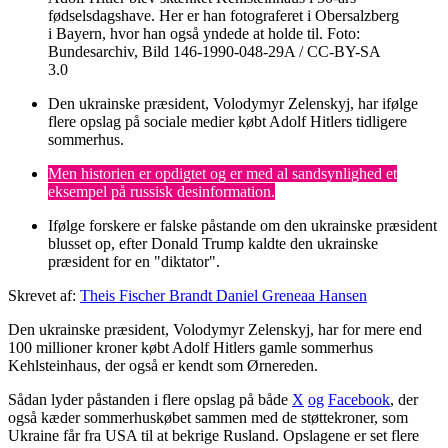
fødselsdagshave. Her er han fotograferet i Obersalzberg
i Bayern, hvor han også yndede at holde til.
Foto:
Bundesarchiv, Bild 146-1990-048-29A / CC-BY-SA
3.0
Den ukrainske præsident, Volodymyr Zelenskyj, har ifølge
flere opslag på sociale medier købt Adolf Hitlers tidligere
sommerhus.
Men historien er opdigtet og er med al sandsynlighed et
eksempel på russisk desinformation.
Ifølge forskere er falske påstande om den ukrainske præsident
blusset op, efter Donald Trump kaldte den ukrainske
præsident for en "diktator".
Skrevet af:
Theis Fischer Brandt
Daniel Greneaa Hansen
Den ukrainske præsident, Volodymyr Zelenskyj, har for mere end
100 millioner kroner købt Adolf Hitlers gamle sommerhus
Kehlsteinhaus, der også er kendt som Ørnereden.
Sådan lyder påstanden i flere opslag på både
X
og
Facebook
, der
også kæder sommerhuskøbet sammen med de støttekroner, som
Ukraine får fra USA til at bekrige Rusland. Opslagene er set flere