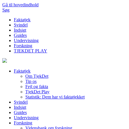
Gå til hovedindhold
Søg
Faktatjek
Svindel
Indsigt
Guides
Undervisning
Forskning
TJEKDET PLAY
Faktatjek
Om TjekDet
Tip os
Fejl og fakta
TjekDet Play
Statistik: Dem har vi faktatjekket
Svindel
Indsigt
Guides
Undervisning
Forskning
Vidensbank om forskning