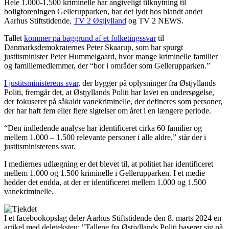
Hele 1.000-1.500 kriminelle har angiveligt tilknytning til
boligforeningen Gellerupparken, har det lydt hos blandt andet
Aarhus Stiftstidende,
TV 2 Østjylland
og TV 2 NEWS.
Tallet
kommer på baggrund af et folketingssvar
til
Danmarksdemokraternes Peter Skaarup, som har spurgt
justitsminister Peter Hummelgaard, hvor mange kriminelle familier
og familiemedlemmer, der “bor i områder som Gellerupparken.”
I justitsministerens svar
, der bygger på oplysninger fra Østjyllands
Politi, fremgår det, at Østjyllands Politi har lavet en undersøgelse,
der fokuserer på såkaldt vanekriminelle, der defineres som personer,
der har haft fem eller flere sigtelser om året i en længere periode.
“Den indledende analyse har identificeret cirka 60 familier og
mellem 1.000 – 1.500 relevante personer i alle aldre,” står der i
justitsministerens svar.
I mediernes udlægning er det blevet til, at politiet har identificeret
mellem 1.000 og 1.500 kriminelle i Gellerupparken. I et medie
hedder det endda, at der er identificeret mellem 1.000 og 1.500
vanekriminelle.
I et facebookopslag deler Aarhus Stiftstidende den 8. marts 2024 en
artikel med deleteksten: "Tallene fra Østjyllands Politi baserer sig på