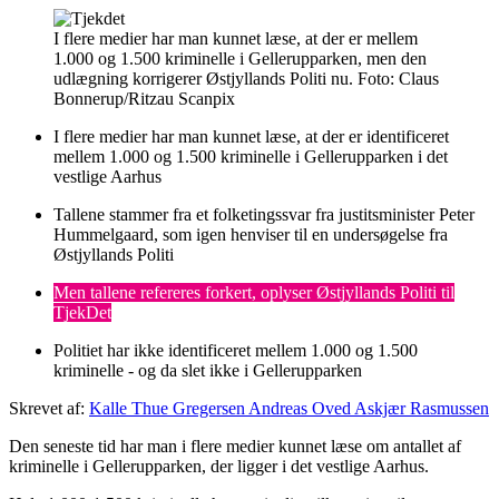
I flere medier har man kunnet læse, at der er mellem
1.000 og 1.500 kriminelle i Gellerupparken, men den
udlægning korrigerer Østjyllands Politi nu.
Foto:
Claus
Bonnerup/Ritzau Scanpix
I flere medier har man kunnet læse, at der er identificeret
mellem 1.000 og 1.500 kriminelle i Gellerupparken i det
vestlige Aarhus
Tallene stammer fra et folketingssvar fra justitsminister Peter
Hummelgaard, som igen henviser til en undersøgelse fra
Østjyllands Politi
Men tallene refereres forkert, oplyser Østjyllands Politi til
TjekDet
Politiet har ikke identificeret mellem 1.000 og 1.500
kriminelle - og da slet ikke i Gellerupparken
Skrevet af:
Kalle Thue Gregersen
Andreas Oved Askjær Rasmussen
Den seneste tid har man i flere medier kunnet læse om antallet af
kriminelle i Gellerupparken, der ligger i det vestlige Aarhus.