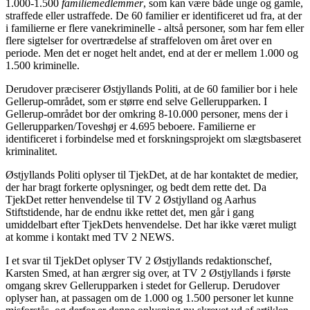
1.000-1.500
familiemedlemmer
, som kan være både unge og gamle,
straffede eller ustraffede. De 60 familier er identificeret ud fra, at der
i familierne er flere vanekriminelle - altså personer, som har fem eller
flere sigtelser for overtrædelse af straffeloven om året over en
periode. Men det er noget helt andet, end at der er mellem 1.000 og
1.500 kriminelle.
Derudover præciserer Østjyllands Politi, at de 60 familier bor i hele
Gellerup-området, som er større end selve Gellerupparken. I
Gellerup-området bor der omkring 8-10.000 personer, mens der i
Gellerupparken/Toveshøj er 4.695 beboere. Familierne er
identificeret i forbindelse med et forskningsprojekt om slægtsbaseret
kriminalitet.
Østjyllands Politi oplyser til TjekDet, at de har kontaktet de medier,
der har bragt forkerte oplysninger, og bedt dem rette det. Da
TjekDet retter henvendelse til TV 2 Østjylland og Aarhus
Stiftstidende, har de endnu ikke rettet det, men går i gang
umiddelbart efter TjekDets henvendelse. Det har ikke været muligt
at komme i kontakt med TV 2 NEWS.
I et svar til TjekDet oplyser TV 2 Østjyllands redaktionschef,
Karsten Smed, at han ærgrer sig over, at TV 2 Østjyllands i første
omgang skrev Gellerupparken i stedet for Gellerup. Derudover
oplyser han, at passagen om de 1.000 og 1.500 personer let kunne