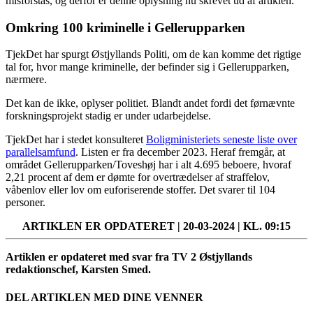
misforstås, og derfor er denne oplysning nu skrevet ud af artiklen.
Omkring 100 kriminelle i Gellerupparken
TjekDet har spurgt Østjyllands Politi, om de kan komme det rigtige
tal for, hvor mange kriminelle, der befinder sig i Gellerupparken,
nærmere.
Det kan de ikke, oplyser politiet. Blandt andet fordi det førnævnte
forskningsprojekt stadig er under udarbejdelse.
TjekDet har i stedet konsulteret
Boligministeriets seneste liste over
parallelsamfund
. Listen er fra december 2023. Heraf fremgår, at
området Gellerupparken/Toveshøj har i alt 4.695 beboere, hvoraf
2,21 procent af dem er dømte for overtrædelser af straffelov,
våbenlov eller lov om euforiserende stoffer. Det svarer til 104
personer.
ARTIKLEN ER OPDATERET | 20-03-2024 | KL. 09:15
Artiklen er opdateret med svar fra TV 2 Østjyllands
redaktionschef, Karsten Smed.
DEL ARTIKLEN MED DINE VENNER