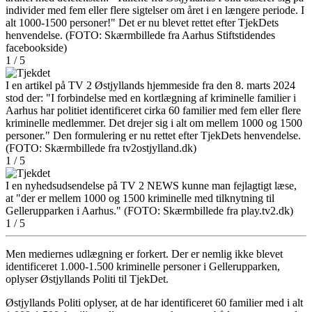
individer med fem eller flere sigtelser om året i en længere periode. I
alt 1000-1500 personer!" Det er nu blevet rettet efter TjekDets
henvendelse. (FOTO: Skærmbillede fra Aarhus Stiftstidendes
facebookside)
1
/
5
I en artikel på TV 2 Østjyllands hjemmeside fra den 8. marts 2024
stod der: "I forbindelse med en kortlægning af kriminelle familier i
Aarhus har politiet identificeret cirka 60 familier med fem eller flere
kriminelle medlemmer. Det drejer sig i alt om mellem 1000 og 1500
personer." Den formulering er nu rettet efter TjekDets henvendelse.
(FOTO: Skærmbillede fra tv2ostjylland.dk)
1
/
5
I en nyhedsudsendelse på TV 2 NEWS kunne man fejlagtigt læse,
at "der er mellem 1000 og 1500 kriminelle med tilknytning til
Gellerupparken i Aarhus." (FOTO: Skærmbillede fra play.tv2.dk)
1
/
5
Men mediernes udlægning er forkert. Der er nemlig ikke blevet
identificeret 1.000-1.500 kriminelle personer i Gellerupparken,
oplyser Østjyllands Politi til TjekDet.
Østjyllands Politi oplyser, at de har identificeret 60 familier med i alt