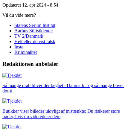
Opdateret 12. apr 2024
- 8:54
Vil du vide mere?
Statens Serum Institut
Aarhus Stiftstidende
TV 2/Danmark
Helt eller delvist falsk
Insta
Kriminalitet
Redaktionen anbefaler
Så mange drab bliver der begået i Danmark - og så mange bliver
dømt
Butikker viser billeder ulovligt af mistænkte: Du risikerer store
bøder, hvis du videredeler dem